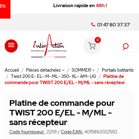
Livraison rapide en
48h
!
01 47 80 37 37
0
menu
Accueil
Pièces détachées
SOMMER
Portails battants
Twist 200 E- EL- M- ML- 350- XL- AM- UG
Platine de
commande pour TWIST 200 E/EL - M/ML - sans récepteur
Platine de commande pour
TWIST 200 E/EL - M/ML -
sans récepteur
Code fournisseur :
2259
/
Code EAN :
4015862022592