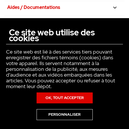
Aides / Documentations

Nos engagements

Ce site web utilise des
cookies
La confiance avant tout

Ce site web est lié à des services tiers pouvant
enregistrer des fichiers témoins (cookies) dans
votre appareil. Ils servent notamment à la
personnalisation de la publicité, aux mesures
d'audience et aux vidéos embarquées dans les
articles. Vous pouvez accepter ou refuser à tout
moment leur dépôt.
OK, TOUT ACCEPTER
Copyright © INTER ACTION 2026
PERSONNALISER
Pour en savoir plus sur notre politique en matière de cookies,consultez
notre
Politique de Données Personnelles