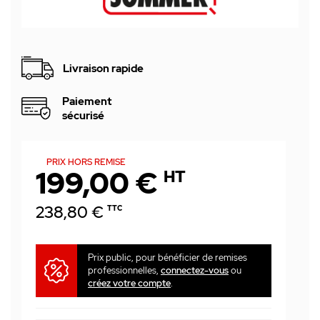
Livraison rapide
Paiement
sécurisé
PRIX HORS REMISE
199,00 €
HT
238,80 €
TTC
Prix public, pour bénéficier de remises
professionnelles,
connectez-vous
ou
créez votre compte
.