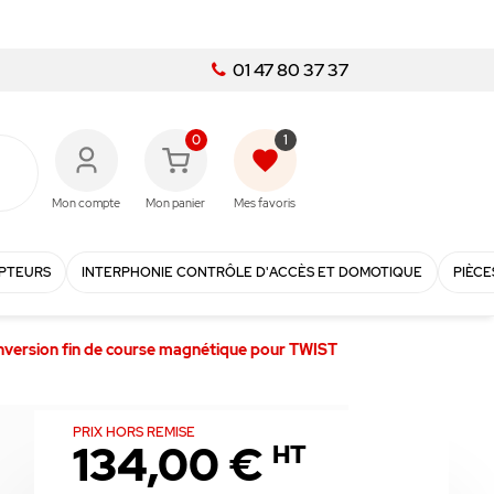
01 47 80 37 37
0
1
favorite
Mon compte
Mon panier
Mes favoris
PTEURS
INTERPHONIE CONTRÔLE D'ACCÈS ET DOMOTIQUE
PIÈCE
nversion fin de course magnétique pour TWIST
PRIX HORS REMISE
134,00 €
HT