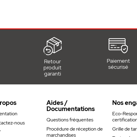
tine et fins de course magnétiques
hée SOMMER
 motorisation de portail battant
 E
ortails
Paiement
Retour
sécurisé
produit
garanti
ropos
Aides /
Nos eng
Documentations
entation
Eco-Respons
Questions fréquentes
certificatio
actez-nous
Procédure de réception de
Grille de ta
V
marchandises