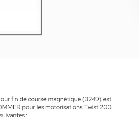
pour fin de course magnétique (3249) est
OMMER pour les motorisations Twist 200
suivantes :
 200 E et 200 EL