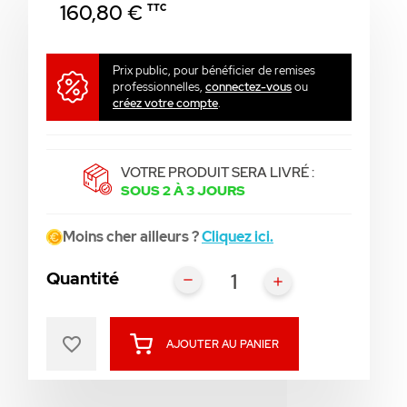
160,80 €
TTC
Prix public, pour bénéficier de remises
professionnelles,
connectez-vous
ou
créez votre compte
.
VOTRE PRODUIT SERA LIVRÉ :
SOUS 2 À 3 JOURS
Moins cher ailleurs ?
Cliquez ici.
Quantité
favorite_border
AJOUTER AU PANIER