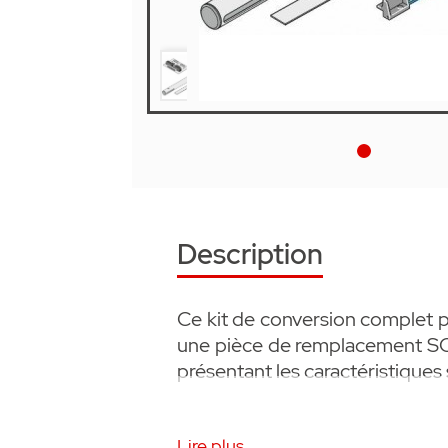
Description
Ce kit de conversion complet 
une pièce de remplacement S
présentant les caractéristiques 
• Kit de conversion pour Twist
Lire plus...