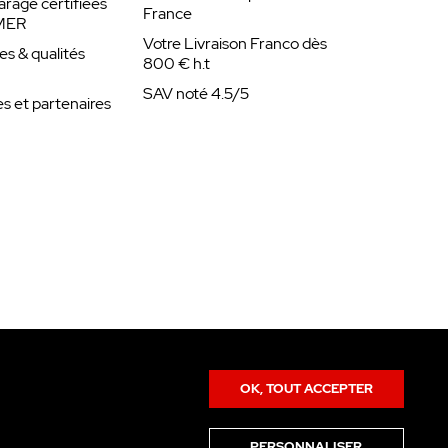
arage certifiées
France
MER
Votre Livraison Franco dès
es & qualités
800 € h.t
SAV noté 4.5/5
 et partenaires
OK, TOUT ACCEPTER
PERSONNALISER