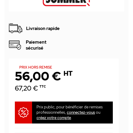
Livraison rapide
Paiement
sécurisé
PRIX HORS REMISE
56,00 €
HT
67,20 €
TTC
Prix public, pour bénéficier de remises
professionnelles,
connectez-vous
ou
créez votre compte
.