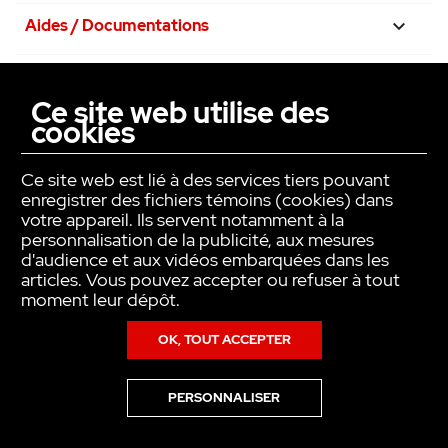
Aides / Documentations

Nos engagements

Ce site web utilise des
cookies
La confiance avant tout

Ce site web est lié à des services tiers pouvant
enregistrer des fichiers témoins (cookies) dans
votre appareil. Ils servent notamment à la
personnalisation de la publicité, aux mesures
d'audience et aux vidéos embarquées dans les
articles. Vous pouvez accepter ou refuser à tout
moment leur dépôt.
OK, TOUT ACCEPTER
Copyright © INTER ACTION 2026
PERSONNALISER
Pour en savoir plus sur notre politique en matière de cookies,consultez
notre
Politique de Données Personnelles