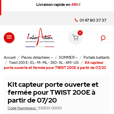
Livraison rapide en
48h
!
01 47 80 37 37
0
menu
Accueil
Pièces détachées
SOMMER
Portails battants
Twist 200 E- EL- M- ML- 350- XL- AM- UG
Kit capteur
porte ouverte et fermée pour TWIST 200E à partir de 07/20
Kit capteur porte ouverte et
fermée pour TWIST 200E à
partir de 07/20
Code fournisseur :
S12833-00001