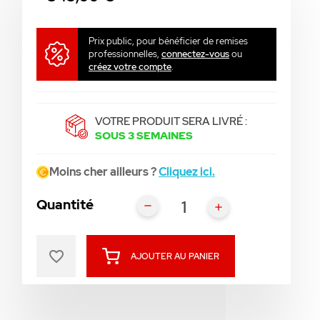
Prix public, pour bénéficier de remises
professionnelles,
connectez-vous
ou
créez votre compte
.
VOTRE PRODUIT SERA LIVRÉ :
SOUS 3 SEMAINES
Moins cher ailleurs ?
Cliquez ici.
Quantité
favorite_border
AJOUTER AU PANIER