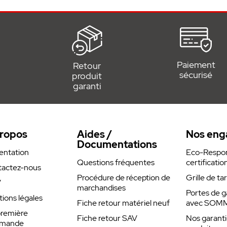
hée SOMMER
Paiement
Retour
sécurisé
produit
garanti
029 + feu
ropos
Aides /
Nos eng
Documentations
entation
Eco-Respons
Questions fréquentes
certificatio
actez-nous
Procédure de réception de
Grille de ta
V
marchandises
Portes de g
ions légales
Fiche retour matériel neuf
avec SOM
remière
Fiche retour SAV
Nos garanti
mande