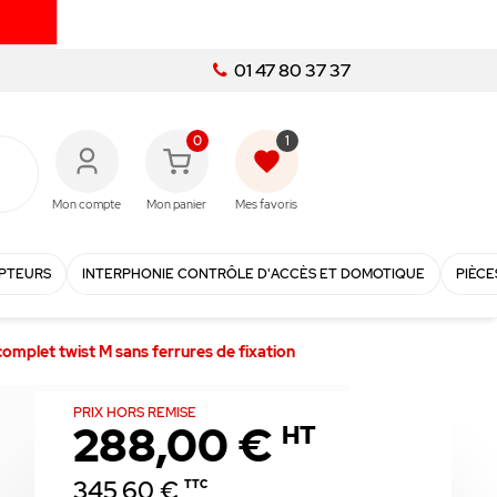
01 47 80 37 37
0
1
favorite
Mon compte
Mon panier
Mes favoris
PTEURS
INTERPHONIE CONTRÔLE D'ACCÈS ET DOMOTIQUE
PIÈCE
complet twist M sans ferrures de fixation
PRIX HORS REMISE
288,00 €
HT
345,60 €
TTC