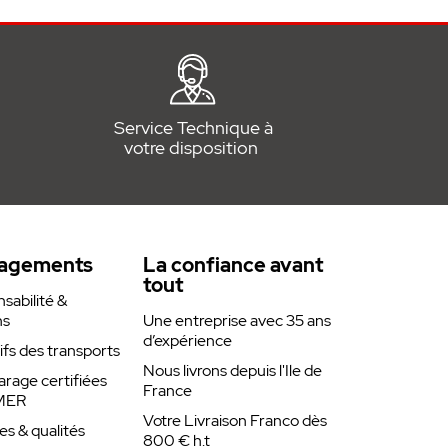
Service Technique à
votre disposition
agements
La confiance avant
tout
abilité &
ns
Une entreprise avec 35 ans
d’expérience
rifs des transports
Nous livrons depuis l'Ile de
arage certifiées
France
MER
Votre Livraison Franco dès
es & qualités
800 € h.t