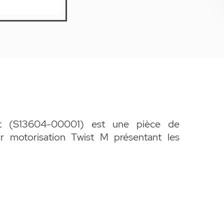
et (S13604-00001) est une pièce de
motorisation Twist M présentant les
matismes pour automatisme de portails