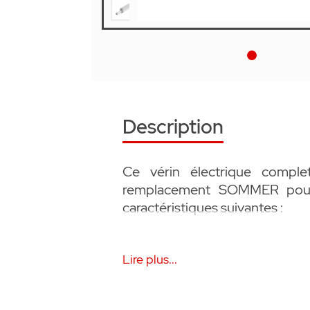
Description
Ce vérin électrique compl
remplacement SOMMER pour 
caractéristiques suivantes :
• Sans récepteur
Lire plus...
• Sans accessoire
• Pour la droite ou la gauche
• Pièce détachées pour auto