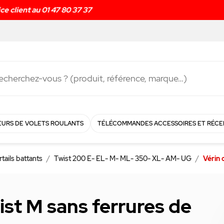
Livraison rapide en
48h
!
URS DE VOLETS ROULANTS
TÉLÉCOMMANDES ACCESSOIRES ET RÉCE
rtails battants
Twist 200 E- EL- M- ML- 350- XL- AM- UG
Vérin 
ist M sans ferrures de