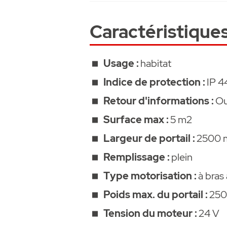
• Barrière lumineuse simple, 2 f
• Avertisseur lumineux 24 V (
Caractéristique
• Ferrure de poteau de porte , a
• Ferrure de battant de porte , e
• garanti 5 ans
Usage :
habitat
Indice de protection :
IP 4
Documents à télécharger :
•
Check list pour montage d'une
Retour d'informations :
Ou
•
Notice de montage twist AM
Surface max :
5 m2
•
Plan CAD
•
Plan de cablage
Largeur de portail :
2500 
•
Notice d'apprentissage
Remplissage :
plein
Type motorisation :
à bras 
Poids max. du portail :
250
Tension du moteur :
24 V