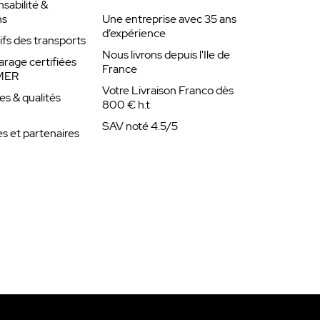
abilité &
ns
Une entreprise avec 35 ans
d’expérience
rifs des transports
Nous livrons depuis l'Ile de
arage certifiées
France
MER
Votre Livraison Franco dès
es & qualités
800 € h.t
SAV noté 4.5/5
 et partenaires