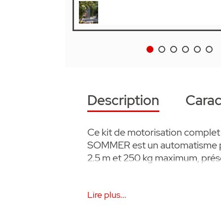
Description
Carac
Ce kit de motorisation comple
SOMMER est un automatisme pour
2.5 m et 250 kg maximum, présen
• 1x twist AM automatisme ma
Lire plus...
• Récepteur radio MF 868,95 
• 2x Émetteur portatif à 4 cana