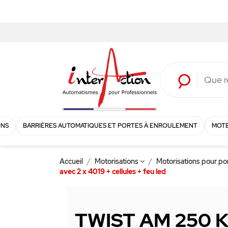
ONS
BARRIÈRES AUTOMATIQUES ET PORTES À ENROULEMENT
MOTE
Accueil
Motorisations
Motorisations pour p
avec 2 x 4019 + cellules + feu led
TWIST AM 250 Kg 