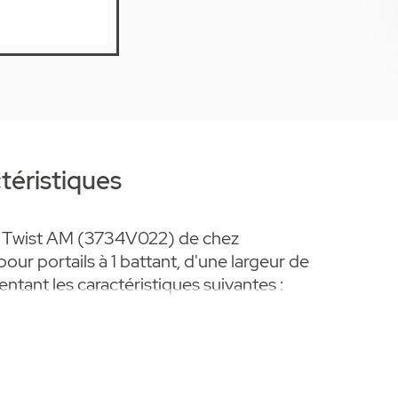
téristiques
t Twist AM (3734V022) de chez
 portails à 1 battant, d'une largeur de
tant les caractéristiques suivantes :
ître avec commande
MHz (SOMloq2)
ux Pearl Vibe (# 4019)