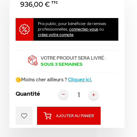
936,00 €
TTC
Prix public, pour bénéficier de remises
professionnelles,
connectez-vous
ou
créez votre compte
.
VOTRE PRODUIT SERA LIVRÉ :
SOUS 3 SEMAINES
Moins cher ailleurs ?
Cliquez ici.
Quantité
favorite_border
AJOUTER AU PANIER