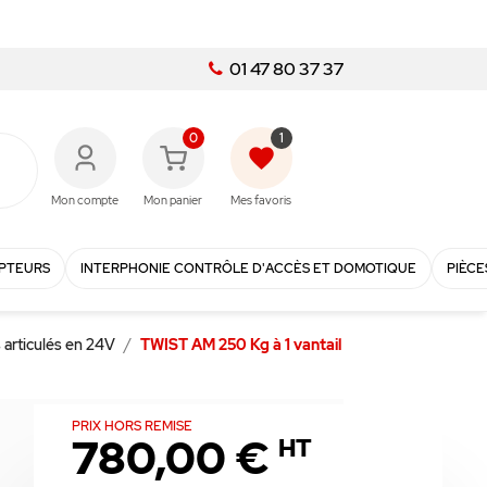
01 47 80 37 37
0
1
favorite
Mon compte
Mon panier
Mes favoris
PTEURS
INTERPHONIE CONTRÔLE D'ACCÈS ET DOMOTIQUE
PIÈCE
s articulés en 24V
TWIST AM 250 Kg à 1 vantail
PRIX HORS REMISE
780,00 €
HT