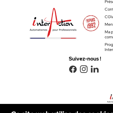
Prés
Cont
CG
Ment
Ma p
com
Prog
Inte
Suivez-nous !