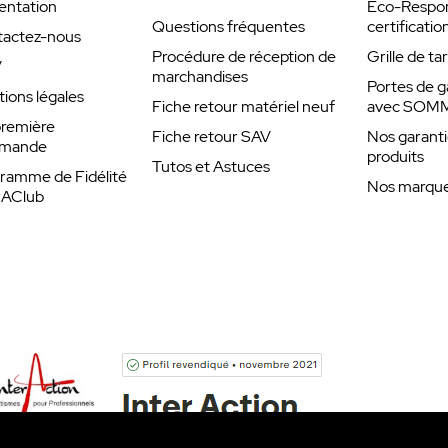
entation
Eco-Respons
Questions fréquentes
certificatio
actez-nous
Procédure de réception de
Grille de ta
V
marchandises
Portes de g
ions légales
Fiche retour matériel neuf
avec SOM
remière
Fiche retour SAV
Nos garanti
mande
produits
Tutos et Astuces
ramme de Fidélité
Nos marques
rAClub