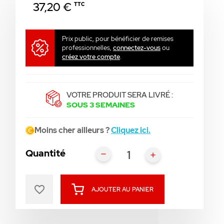
37,20 €
TTC
Prix public, pour bénéficier de remises
professionnelles,
connectez-vous
ou
créez votre compte
.
VOTRE PRODUIT SERA LIVRÉ :
SOUS 3 SEMAINES
Moins cher ailleurs ?
Cliquez ici.
Quantité
favorite_border
AJOUTER AU PANIER