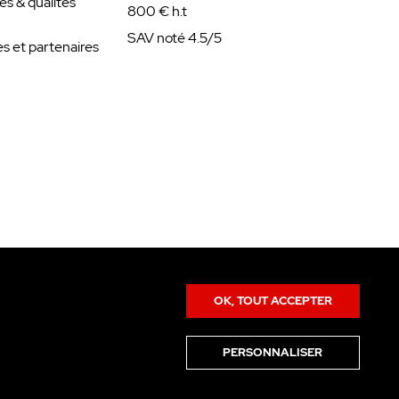
es & qualités
800 € h.t
SAV noté 4.5/5
 et partenaires
OK, TOUT ACCEPTER
PERSONNALISER
Données Personnelles