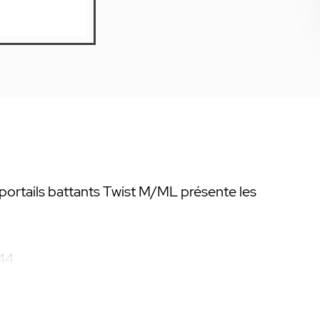
rtails battants Twist M/ML présente les
 44
 0,4 W
de fonctionnement des automatismes, ne
ment