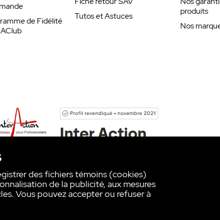
Fiche retour SAV
Nos garanti
mande
produits
Tutos et Astuces
ramme de Fidélité
Nos marques
rAClub
s
egistrer des fichiers témoins (cookies)
onnalisation de la publicité, aux mesures
les. Vous pouvez accepter ou refuser à
ur notre politique en matière de cookies,consultez notre
Politique de 