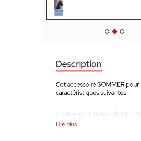
Description
Cet accessoire SOMMER pour po
caractéristiques suivantes :
• Eclairage LED blanc froid - IP
•
DC 12-24V – Consommation :
Lire plus...
• Fonctionne durant le temps 
peut pas être contrôlé séparé