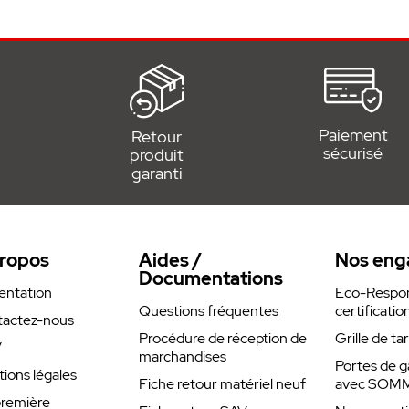
y » (pas de sens de branchement)
Paiement
Retour
sécurisé
produit
garanti
ropos
Aides /
Nos eng
Documentations
entation
Eco-Respons
Questions fréquentes
certificatio
actez-nous
Procédure de réception de
Grille de ta
V
marchandises
Portes de g
ions légales
Fiche retour matériel neuf
avec SOM
remière