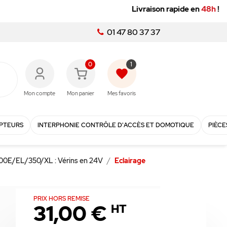
01 47 80 37 37
0
1
favorite
Mon compte
Mon panier
Mes favoris
PTEURS
INTERPHONIE CONTRÔLE D'ACCÈS ET DOMOTIQUE
PIÈCE
00E/EL/350/XL : Vérins en 24V
Eclairage
PRIX HORS REMISE
31,00 €
HT