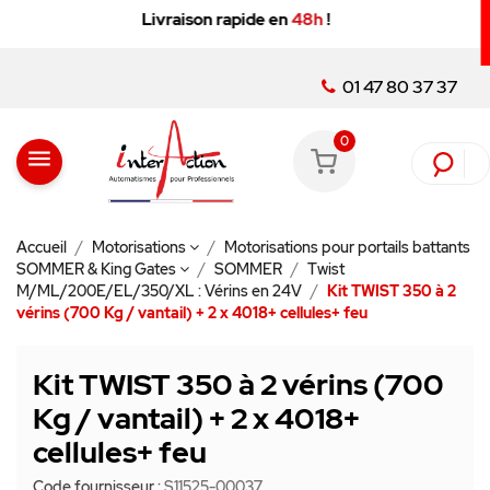
Vente
réservée aux professionnels :
livraison 24/48
Minimum, service client au 01 47 80 37 37
01 47 80 37 37
0
menu
Accueil
Motorisations
Motorisations pour portails battants
SOMMER & King Gates
SOMMER
Twist
M/ML/200E/EL/350/XL : Vérins en 24V
Kit TWIST 350 à 2
vérins (700 Kg / vantail) + 2 x 4018+ cellules+ feu
Kit TWIST 350 à 2 vérins (700
Kg / vantail) + 2 x 4018+
cellules+ feu
Code fournisseur :
S11525-00037