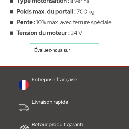
Type motorisation :
à vérins
•
Notice de montage et de service
Poids max. du portail :
700 kg
•
plan cablage twist 350 _ twist XL + 7029 +
feu
Pente :
10% max. avec ferrure spéciale
•
Plan CAO/CAD
Tension du moteur :
24 V
•
Guide de démarrage rapide
•
Plan de câblage rapide branchement
cellules 2 fils
•
Branchement câbles moteurs Avril 2024
Tableaux des côtes :
Entreprise française
Livraison rapide
Retour produit garanti