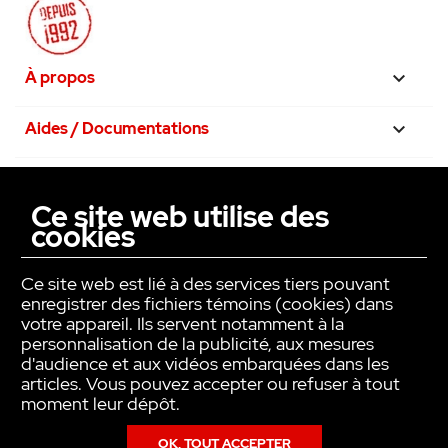
À propos

Aides / Documentations

Nos engagements

Ce site web utilise des
cookies
La confiance avant tout

Ce site web est lié à des services tiers pouvant
enregistrer des fichiers témoins (cookies) dans
votre appareil. Ils servent notamment à la
personnalisation de la publicité, aux mesures
d'audience et aux vidéos embarquées dans les
articles. Vous pouvez accepter ou refuser à tout
moment leur dépôt.
Vidéo de montage :
OK, TOUT ACCEPTER