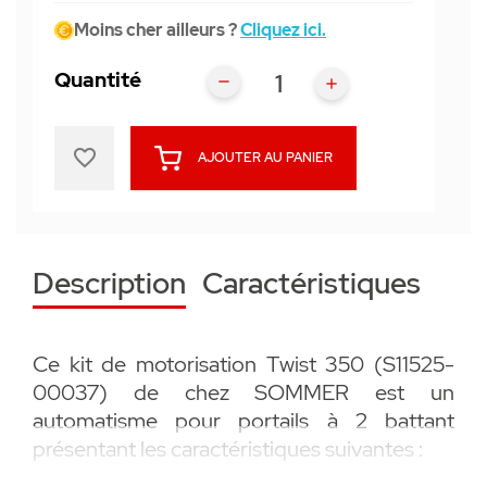
Moins cher ailleurs ?
Cliquez ici.
Quantité
favorite_border
AJOUTER AU PANIER
Description
Caractéristiques
Ce kit de motorisation Twist 350 (S11525-
00037) de chez SOMMER est un
automatisme pour portails à 2 battant
présentant les caractéristiques suivantes :