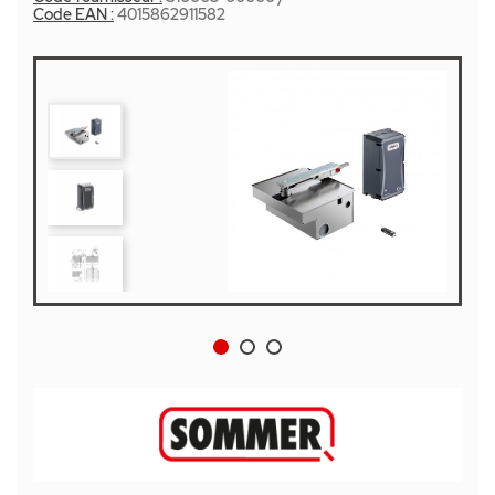
Code EAN :
4015862911582