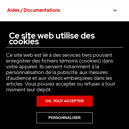
•Fermeture automatique ou semi-
automatique paramétrable
Aides / Documentations

•Protection élevée contre l’humidité et la
poussière
Nos engagements

•Déverrouillage manuel intégré en cas de
Ce site web utilise des
coupure de courant
cookies
La confiance avant tout

•Compatible avec des accessoires de
sécurité tels que cellules photoélectriques et
Ce site web est lié à des services tiers pouvant
feu clignotant
enregistrer des fichiers témoins (cookies) dans
votre appareil. Ils servent notamment à la
personnalisation de la publicité, aux mesures
d'audience et aux vidéos embarquées dans les
articles. Vous pouvez accepter ou refuser à tout
moment leur dépôt.
OK, TOUT ACCEPTER
Copyright © INTER ACTION 2026
PERSONNALISER
Pour en savoir plus sur notre politique en matière de cookies,consultez
notre
Politique de Données Personnelles