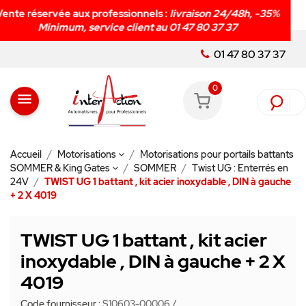
Livraison rapide en
48h
!
/48h, -35%
37
01 47 80 37 37
0
menu
Accueil
Motorisations
Motorisations pour portails battants
SOMMER & King Gates
SOMMER
Twist UG : Enterrés en
24V
TWIST UG 1 battant , kit acier inoxydable , DIN à gauche
+ 2 X 4019
TWIST UG 1 battant , kit acier
inoxydable , DIN à gauche + 2 X
4019
Code fournisseur :
S10603-00006
/