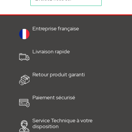
• Autonomie batterie : 2 ans
• Portée infrarouge : max. 10 m avec angle de
100°
Entreprise française
• Appareil photo : VGA CMOS avec angle
horizontal de 60°
Livraison rapide
• Température de fonctionnement : -10 °C ÷
+45 °C
Retour produit garanti
• Poids : 0.2 Kg
Paiement sécurisé
• Dimensions (LxHxP) : 99 x 48 x 43,3 mm
Document à télécharger :
Service Technique à votre
disposition