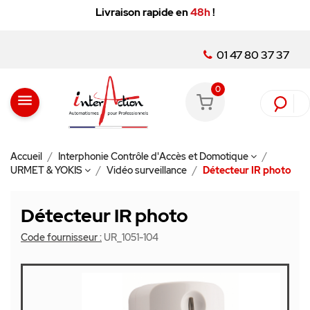
Livraison rapide en
48h
!
01 47 80 37 37
0
menu
Accueil
Interphonie Contrôle d'Accès et Domotique
URMET & YOKIS
Vidéo surveillance
Détecteur IR photo
Détecteur IR photo
Code fournisseur :
UR_1051-104