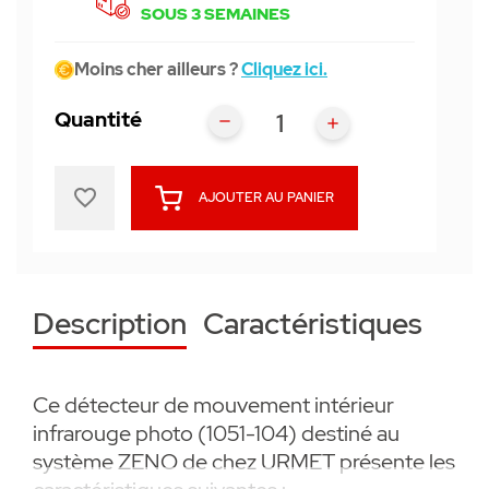
SOUS 3 SEMAINES
Moins cher ailleurs ?
Cliquez ici.
Quantité
favorite_border
AJOUTER AU PANIER
Description
Caractéristiques
Ce détecteur de mouvement intérieur
infrarouge photo (1051-104) destiné au
système ZENO de chez URMET présente les