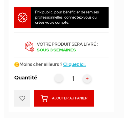
Prix public, pour bénéficier de remises
professionnelles,
connectez-vous
ou
créez votre compte
.
VOTRE PRODUIT SERA LIVRÉ :
SOUS 3 SEMAINES
Moins cher ailleurs ?
Cliquez ici.
Quantité
favorite_border
AJOUTER AU PANIER