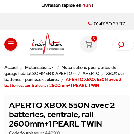
Livraison rapide en
48h
!
01 47 80 37 37
0
menu
Accueil
Motorisations
Motorisations pour portes de
garage habitat SOMMER & APERTO
APERTO
XBOX sur
batteries - panneaux solaires
APERTO XBOX 550N avec 2
batteries, centrale, rail 2600mm+1 PEARL TWIN
APERTO XBOX 550N avec 2
batteries, centrale, rail
2600mm+1 PEARL TWIN
Code fournisseur :
AA2910