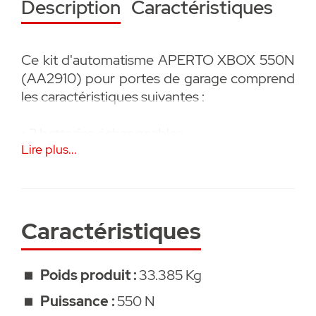
Description
Caractéristiques
Ce kit d'automatisme APERTO XBOX 550N
(AA2910) pour portes de garage comprend
les caractéristiques suivantes :
• 2 batteries échangeables
Lire plus...
• centrale de gestion déportée
• rail standard
Caractéristiques
• 1 émetteur inclus
Poids produit :
33.385 Kg
• facilité de pose,
Puissance :
550 N