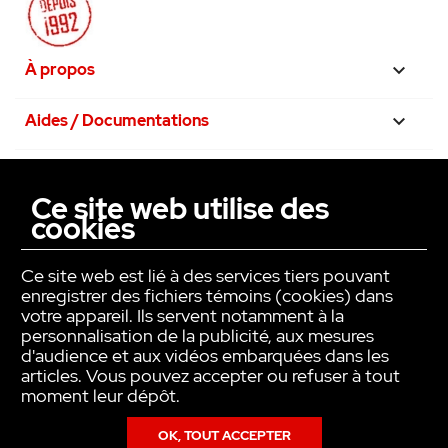
À propos

Aides / Documentations

Nos engagements

Ce site web utilise des
cookies
La confiance avant tout

Ce site web est lié à des services tiers pouvant
enregistrer des fichiers témoins (cookies) dans
votre appareil. Ils servent notamment à la
personnalisation de la publicité, aux mesures
d'audience et aux vidéos embarquées dans les
articles. Vous pouvez accepter ou refuser à tout
moment leur dépôt.
OK, TOUT ACCEPTER