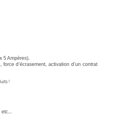
ax 5 Ampères).
e, force d’écrasement, activation d’un contrat
its !
etc...