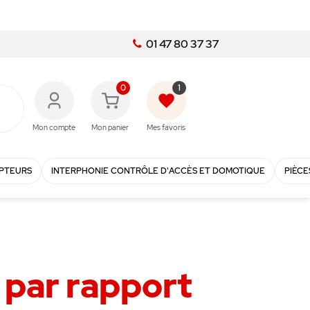
01 47 80 37 37
0
1
favorite
Mon compte
Mon panier
Mes favoris
PTEURS
INTERPHONIE CONTRÔLE D'ACCÈS ET DOMOTIQUE
PIÈCE
 par rapport