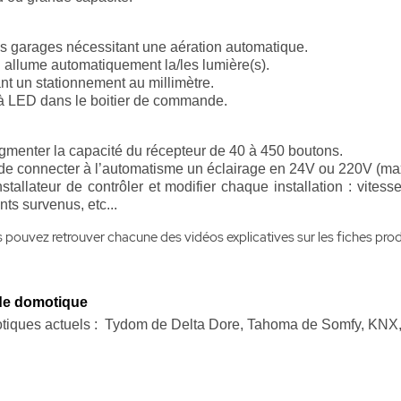
es garages nécessitant une aération automatique.
 allume automatiquement la/les lumière(s).
nt un stationnement au millimètre.
 à LED dans le boitier de commande.
gmenter la capacité du récepteur de 40 à 450 boutons.
t de connecter à l’automatisme un éclairage en 24V ou 220V (m
nstallateur de contrôler et modifier chaque installation : vitess
nts survenus, etc...
 pouvez retrouver chacune des vidéos explicatives sur les fiches produ
de domotique
tiques actuels : Tydom d
e Delta Dore, Tahoma de Somfy, KNX, 