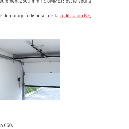
 à seulement 2600 mm ! SOMMER est le seul à
rte de garage à disposer de la
certification NF
,
n 650.