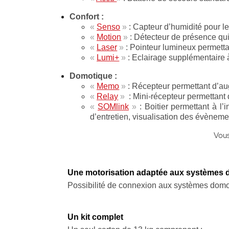
Confort :
«
Senso
»
: Capteur d’humidité pour l
«
Motion
»
: Détecteur de présence qui
«
Laser
»
: Pointeur lumineux permetta
«
Lumi+
»
: Eclairage supplémentaire
Domotique :
«
Memo
»
: Récepteur permettant d’au
«
Relay
»
: Mini-récepteur permettan
«
SOMlink
»
: Boitier permettant à l’i
d’entretien, visualisation des évèneme
Vous
Une motorisation adaptée aux systèmes 
Possibilité de connexion aux systèmes domo
Un kit complet