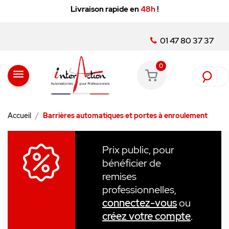
Livraison rapide en
48h
!
01 47 80 37 37
0
menu
Accueil
Barrières automatiques et portes à enroulement
Prix public, pour
bénéficier de
remises
professionnelles,
connectez-vous
ou
créez votre compte
.