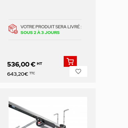
VOTRE PRODUIT SERA LIVRÉ :
SOUS 2 À 3 JOURS
536,00 €
HT
favorite_border
Prix
643,20€
TTC