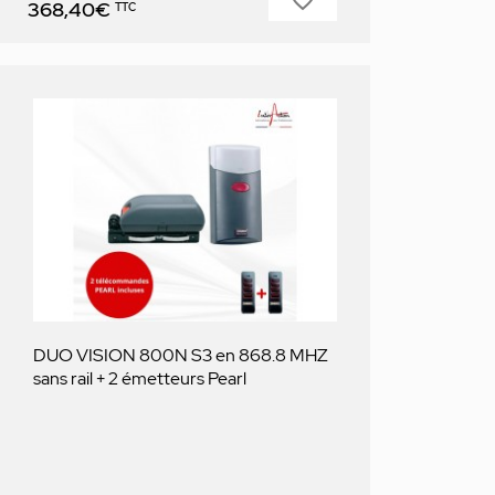
Prix
368,40€
TTC
DUO VISION 800N S3 en 868.8 MHZ
sans rail + 2 émetteurs Pearl