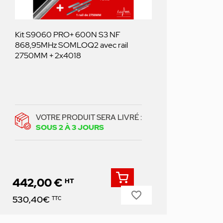
Kit S9060 PRO+ 600N S3 NF
868,95MHz SOMLOQ2 avec rail
2750MM + 2x4018
VOTRE PRODUIT SERA LIVRÉ :
SOUS 2 À 3 JOURS
442,00 €
HT
favorite_border
Prix
530,40€
TTC