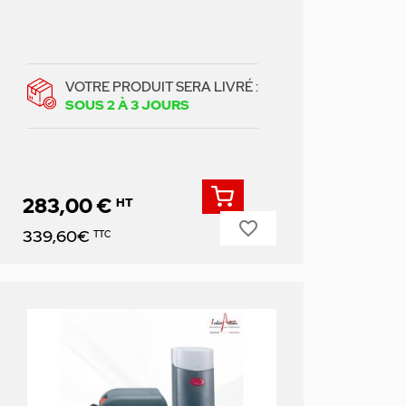
VOTRE PRODUIT SERA LIVRÉ :
SOUS 2 À 3 JOURS
283,00 €
HT
favorite_border
Prix
339,60€
TTC