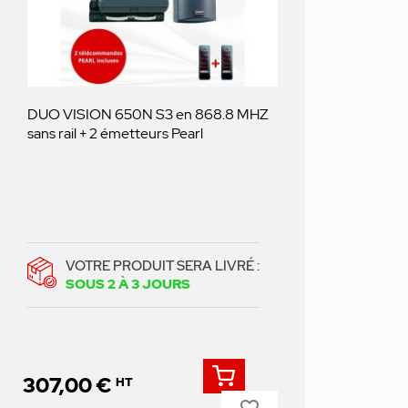
DUO VISION 650N S3 en 868.8 MHZ
sans rail + 2 émetteurs Pearl
VOTRE PRODUIT SERA LIVRÉ :
SOUS 2 À 3 JOURS
307,00 €
HT
favorite_border