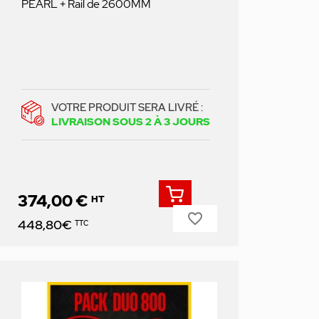
PEARL + Rail de 2600MM
VOTRE PRODUIT SERA LIVRÉ :
LIVRAISON SOUS 2 À 3 JOURS
374,00 €
HT
favorite_border
Prix
448,80€
TTC