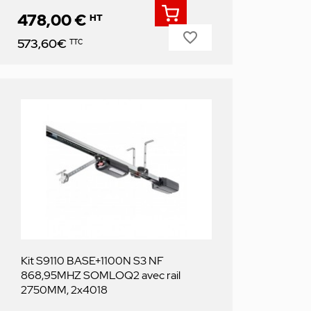
478,00 €
HT
favorite_border
Prix
573,60€
TTC
Kit S9110 BASE+1100N S3 NF
868,95MHZ SOMLOQ2 avec rail
2750MM, 2x4018