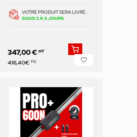
VOTRE PRODUIT SERA LIVRÉ :
SOUS 2 À 3 JOURS
347,00 €
HT
favorite_border
Prix
416,40€
TTC