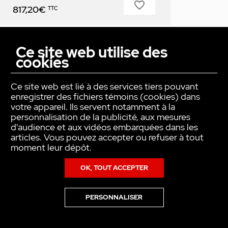
favorite_border
Prix
817,20€
TTC
Ce site web utilise des
cookies
Ce site web est lié à des services tiers pouvant
enregistrer des fichiers témoins (cookies) dans
votre appareil. Ils servent notamment à la
personnalisation de la publicité, aux mesures
d'audience et aux vidéos embarquées dans les
articles. Vous pouvez accepter ou refuser à tout
moment leur dépôt.
OK, TOUT ACCEPTER
Kit complet S12110-00002 moteur
autom monoph. Var. F. 100N axe
25.4mm
PERSONNALISER