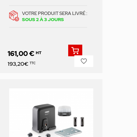
VOTRE PRODUIT SERA LIVRÉ :
SOUS 2 À 3 JOURS
161,00 €
HT
favorite_border
Prix
193,20€
TTC