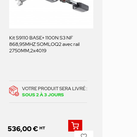
Kit S9110 BASE+ 1100N S3 NF
868,95MHZ SOMLOQ2 avec rail
2750MM,2x4019
VOTRE PRODUIT SERA LIVRÉ :
SOUS 2 À 3 JOURS
536,00 €
HT
favorite_border
Prix