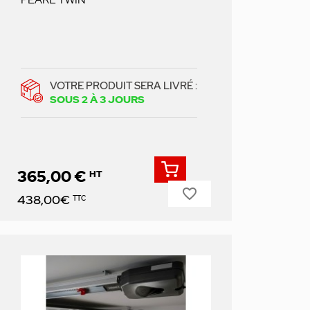
VOTRE PRODUIT SERA LIVRÉ :
SOUS 2 À 3 JOURS
365,00 €
HT
favorite_border
Prix
438,00€
TTC