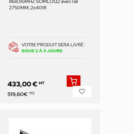
868,95MHZ SOMLOQ2 avec rail
2750MM, 2x4018
VOTRE PRODUIT SERA LIVRÉ :
SOUS 2 À 3 JOURS
433,00 €
HT
favorite_border
Prix
519,60€
TTC