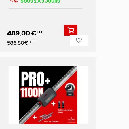
SOUS 2 À 3 JOURS
489,00 €
HT
favorite_border
Prix
586,80€
TTC