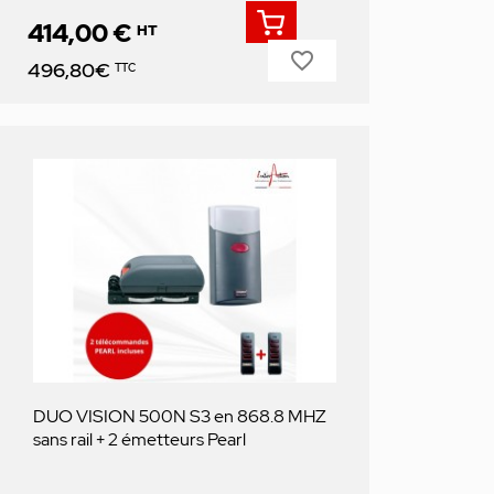
414,00 €
HT
favorite_border
Prix
496,80€
TTC
DUO VISION 500N S3 en 868.8 MHZ
sans rail + 2 émetteurs Pearl