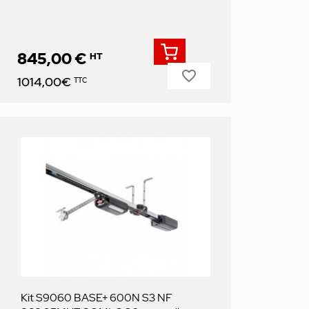
845,00 €
HT
favorite_border
Prix
1014,00€
TTC
Kit S9060 BASE+ 600N S3 NF