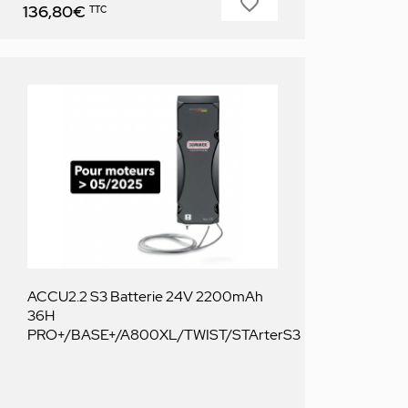
favorite_border
Prix
136,80€
TTC
ACCU2.2 S3 Batterie 24V 2200mAh
36H
PRO+/BASE+/A800XL/TWIST/STArterS3