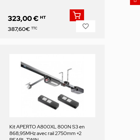
323,00 €
HT
favorite_border
Prix
387,60€
TTC
Kit APERTO A800XL 800N S3 en
868,95MHz avec rail 2750mm +2
PEARL TWIN