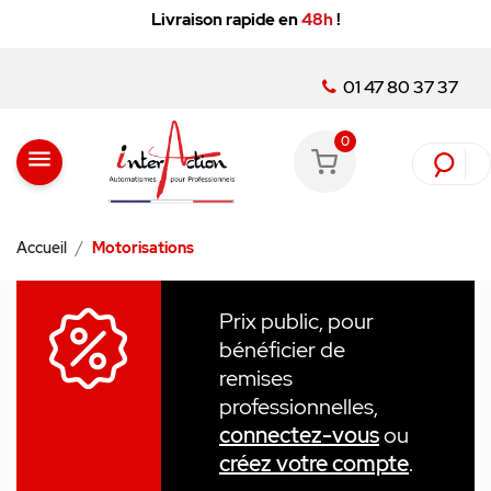
Vente
réservée aux professionnels :
livraison 24/48h, -35%
Minimum, service client au 01 47 80 37 37
01 47 80 37 37
0
menu
Accueil
Motorisations
Prix public, pour
bénéficier de
remises
professionnelles,
connectez-vous
ou
créez votre compte
.