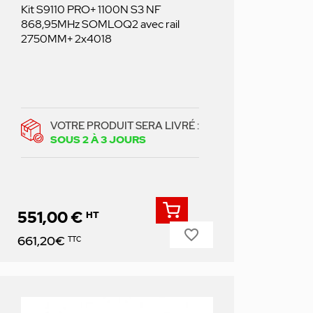
Kit S9110 PRO+ 1100N S3 NF
868,95MHz SOMLOQ2 avec rail
2750MM+ 2x4018
VOTRE PRODUIT SERA LIVRÉ :
SOUS 2 À 3 JOURS
551,00 €
HT
favorite_border
Prix
661,20€
TTC