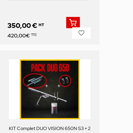
350,00 €
HT
favorite_border
Prix
420,00€
TTC
KIT Complet DUO VISION 650N S3 + 2